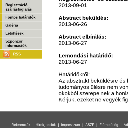
2013-09-01
Regisztráció,
szállásfoglalás
Abstract beküldés:
Fontos határidők
2013-06-26
Galéria
Letöltések
Abstract elbírálás:
Szponzor
2013-06-27
információk
RSS
Lemondási határidő:
2013-06-27
Határidőkről:
Az absztrakt beküldésre és 
tudományos ülésre nem von
okokból szerepelnek a honl
Kérjük, ezeket ne vegyék fi
Referenciák
|
Hírek, akciók
|
Impresszum
|
ÁSZF
|
Elérhetőség
|
Ad