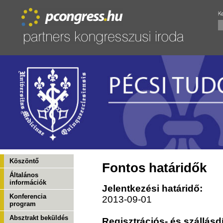
Köszöntő
Fontos határidők
Általános
információk
Jelentkezési határidő:
Konferencia
2013-09-01
program
Absztrakt beküldés
Regisztrációs- és szállásdí